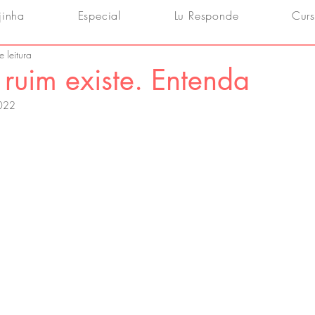
jinha
Especial
Lu Responde
Curs
 leitura
ruim existe. Entenda
2022