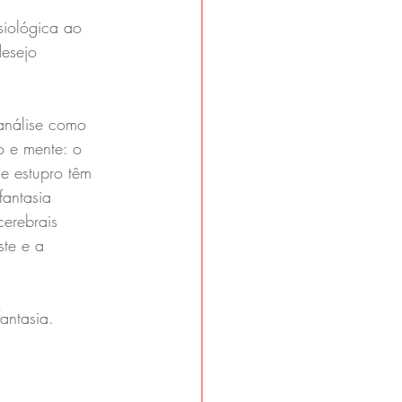
siológica ao 
esejo 
canálise como 
o e mente: o 
de estupro têm 
antasia 
cerebrais 
ste e a 
antasia.