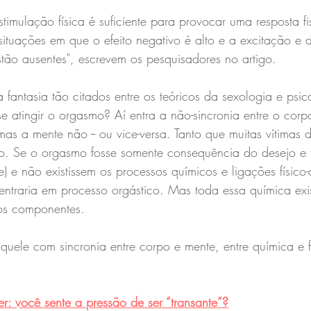
timulação física é suficiente para provocar uma resposta fi
tuações em que o efeito negativo é alto e a excitação e d
estão ausentes", escrevem os pesquisadores no artigo.
 fantasia tão citados entre os teóricos da sexologia e psi
 se atingir o orgasmo? Aí entra a não-sincronia entre o corp
as a mente não -- ou vice-versa. Tanto que muitas vítimas 
o. Se o orgasmo fosse somente consequência do desejo e f
) e não existissem os processos químicos e ligações físico-
 entraria em processo orgástico. Mas toda essa química exi
os componentes.
uele com sincronia entre corpo e mente, entre química e f
r: você sente a pressão de ser “transante”?