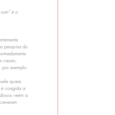
ruim” é o 
entemente 
ma pesquisa do 
roximadamente 
e casais, 
o, por exemplo.
quele quase 
a é coagida a 
udiosos veem a 
screveram 