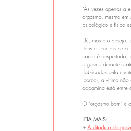
"Às vezes apenas a es
orgasmo, mesmo em si
psicológico e físico 
Ué, mas e o desejo, a
itens essenciais para
corpo é despertado, m
orgasmo durante o at
(fabricados pela mente
(corpo), a vítima não
dopamina está entre 
O “orgasmo bom” é aq
LEIA MAIS:
+ 
A ditadura do praze