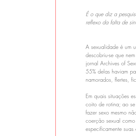
É o que diz a pesqui
reflexo da falta de si
A sexualidade é um u
descobriu-se que nem
jornal Archives of S
55% delas haviam pas
namorados, flertes, f
Em quais situações e
coito de rotina; ao s
fazer sexo mesmo não
coerção sexual como 
especificamente suas