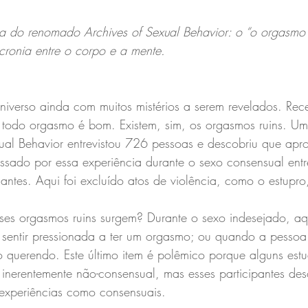
sa do renomado Archives of Sexual Behavior: o “o orgasmo 
ncronia entre o corpo e a mente.
niverso ainda com muitos mistérios a serem revelados. Rec
 todo orgasmo é bom. Existem, sim, os orgasmos ruins. U
exual Behavior entrevistou 726 pessoas e descobriu que ap
sado por essa experiência durante o sexo consensual entr
icantes. Aqui foi excluído atos de violência, como o estupr
sses orgasmos ruins surgem? Durante o sexo indesejado, a
e sentir pressionada a ter um orgasmo; ou quando a pesso
 querendo. Este último item é polêmico porque alguns est
inerentemente não-consensual, mas esses participantes de
 experiências como consensuais.