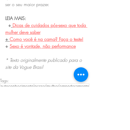
ser o seu maior prazer.
LEIA MAIS:
+
Dicas de cuidados pós-sexo que toda 
mulher deve saber
+ 
Como você é na cama? Faça o teste!
+ 
Sexo é vontade, não performance
* Texto originalmente publicado para o 
site da Vogue Brasil
Tags:
autoconhecimento
prazer
mulher
empoderamento
saúde
Posts recentes
Ver tudo