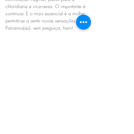
clitoridiana e vice-versa. O importante é 
continuar. E o mais essencial é a mulher 
permitir-se a sentir novas sensações. 
Parceiros(as): sem preguiça, hein!
LEIA MAIS:
+ 
Rituais de relaxamento que favorecem 
a energia sexual
+ 
4 práticas para melhorar sua vida 
sexual
+
Queremos todas ser Samantha!
* Texto originalmente publicado para o 
site da Vogue Brasil.
Tags:
autoconhecimento
autocuidado
empoderamento
saúde
wellness
feminino