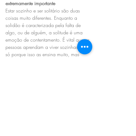
extremamente importante
Estar sozinho e ser solitário são duas 
coisas muito diferentes. Enquanto a 
solidão é caracterizada pela falta de 
algo, ou de alguém, a solitude é uma 
emoção de contentamento. É vital que as 
pessoas aprendam a viver sozinhas, não 
só porque isso as ensina muito, mas 
também porque significa que elas param 
de fugir de qualquer coisa que as assuste.
*Texto originalmente publicado para o 
site da Vogue Brasil.
LEIA MAIS: 
5 itens para despertar o desejo das 
mulheres
O que é o apagão sexual
15 perguntas para criar conexão entre os 