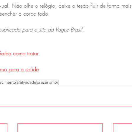
al. Não olhe o relógio, deixe o tesão fluir de forma mais
eencher o corpo todo.
publicado para o site da Vogue Brasil.
Saiba como tratar
smo para a saúde
ecimento
afetividade
prazer
amor