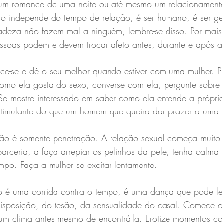
 um romance de uma noite ou até mesmo um relacionament
to independe do tempo de relação, é ser humano, é ser ge
cadeza não fazem mal a ninguém, lembre-se disso. Por mai
essoas podem e devem trocar afeto antes, durante e após a
rce-se e dê o seu melhor quando estiver com uma mulher. P
omo ela gosta do sexo, converse com ela, pergunte sobre 
 Se mostre interessado em saber como ela entende a própri
timulante do que um homem que queira dar prazer a uma 
ão é somente penetração. A relação sexual começa muito 
arceria, a faça arrepiar os pelinhos da pele, tenha calma
mpo. Faça a mulher se excitar lentamente.
o é uma corrida contra o tempo, é uma dança que pode le
sposição, do tesão, da sensualidade do casal. Comece o
 um clima antes mesmo de encontrá-la. Erotize momentos co