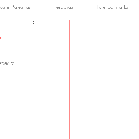
os e Palestras
Terapias
Fale com a Lu
s
scer a 