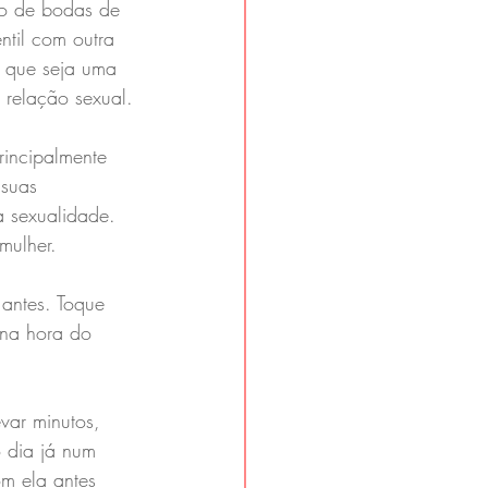
o de bodas de 
ntil com outra 
s que seja uma 
 relação sexual.
rincipalmente 
suas 
a sexualidade. 
mulher.
antes. Toque 
 na hora do 
var minutos, 
 dia já num 
m ela antes 