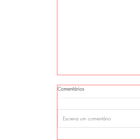
Comentários
Escreva um comentário
As estações do ano também