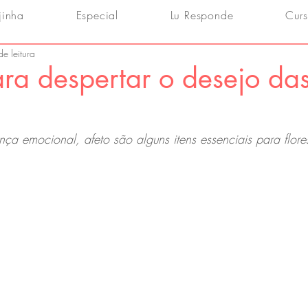
jinha
Especial
Lu Responde
Curs
e leitura
ara despertar o desejo da
nça emocional, afeto são alguns itens essenciais para flore