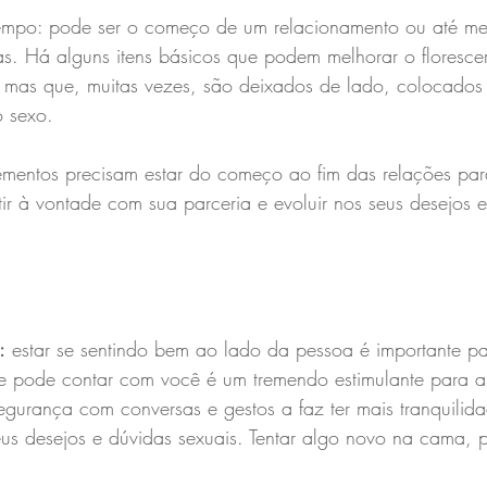
tempo: pode ser o começo de um relacionamento ou até m
. Há alguns itens básicos que podem melhorar o floresce
, mas que, muitas vezes, são deixados de lado, colocado
o sexo.
ementos precisam estar do começo ao fim das relações par
ir à vontade com sua parceria e evoluir nos seus desejos 
:
 estar se sentindo bem ao lado da pessoa é importante p
ue pode contar com você é um tremendo estimulante para a 
egurança com conversas e gestos a faz ter mais tranquilid
eus desejos e dúvidas sexuais. Tentar algo novo na cama,