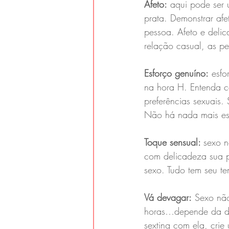
Afeto:
 aqui pode ser
prata. Demonstrar afe
pessoa. Afeto e deli
relação casual, as p
Esforço genuíno:
 esfo
na hora H. Entenda c
preferências sexuais.
Não há nada mais es
Toque sensual: 
sexo n
com delicadeza sua p
sexo. Tudo tem seu te
Vá devagar:
 Sexo nã
horas…depende da di
sexting com ela, crie