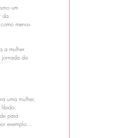
esmo um 
r da 
s como menos 
a a mulher 
e jornada da 
ara uma mulher, 
libido. 
ade para 
 por exemplo…