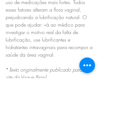
uso de medicações mais fortes. Todos 
esses fatores alteram a flora vaginal, 
prejudicando a lubrificação natural. O 
que pode ajudar: vá ao médico para 
investigar o motivo real da falta de 
lubrificação, use lubrificantes e 
hidratantes intravaginais para recompor a 
saúde da área vaginal. 
*
Texto originalmente publicado para o 
site da Vogue Brasil.
LEIA MAIS: 
Saiba como praticar o sexo tântrico
“Me rendi aos tratamentos íntimos”
5 benefícios da masturbação à saúde
Tags:
relacionamentos
prazer
mulher
casal
autocuidado
saúde