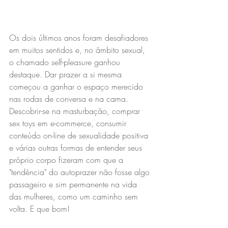
Os dois últimos anos foram desafiadores 
em muitos sentidos e, no âmbito sexual, 
o chamado self-pleasure ganhou 
destaque. Dar prazer a si mesma 
começou a ganhar o espaço merecido 
nas rodas de conversa e na cama. 
Descobrir-se na masturbação, comprar 
sex toys em e-commerce, consumir 
conteúdo on-line de sexualidade positiva 
e várias outras formas de entender seus 
próprio corpo fizeram com que a 
"tendência" do autoprazer não fosse algo 
passageiro e sim permanente na vida 
das mulheres, como um caminho sem 
volta. E que bom!