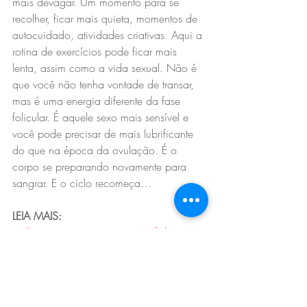
mais devagar. Um momento para se 
recolher, ficar mais quieta, momentos de 
autocuidado, atividades criativas. Aqui a 
rotina de exercícios pode ficar mais 
lenta, assim como a vida sexual. Não é 
que você não tenha vontade de transar, 
mas é uma energia diferente da fase 
folicular. É aquele sexo mais sensível e 
você pode precisar de mais lubrificante 
do que na época da ovulação. É o 
corpo se preparando novamente para 
sangrar. E o ciclo recomeça…
LEIA MAIS:
+ 
Como manter a atenção total durante o 
sexo
+
 Sexo é vontade, não performance
+ 
Como você é na cama? Faça o teste!