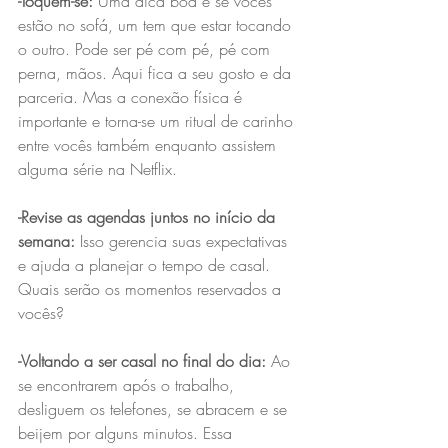
-Toquem-se:
 Uma dica boa é se vocês 
estão no sofá, um tem que estar tocando 
o outro. Pode ser pé com pé, pé com 
perna, mãos. Aqui fica a seu gosto e da 
parceria. Mas a conexão física é 
importante e torna-se um ritual de carinho 
entre vocês também enquanto assistem 
alguma série na Netflix.  
-Revise as agendas juntos no início da 
semana:
 Isso gerencia suas expectativas 
e ajuda a planejar o tempo de casal. 
Quais serão os momentos reservados a 
vocês?
-Voltando a ser casal no final do dia:
 Ao 
se encontrarem após o trabalho, 
desliguem os telefones, se abracem e se 
beijem por alguns minutos. Essa 