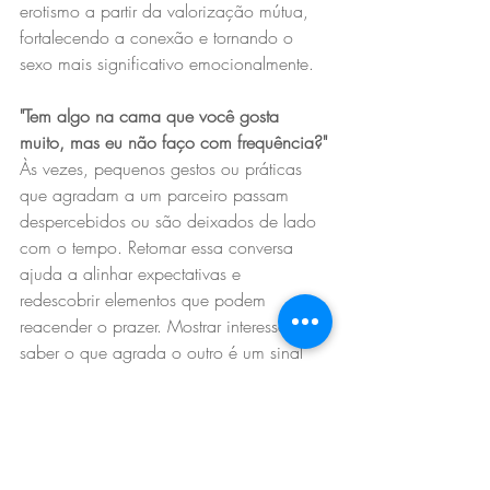
erotismo a partir da valorização mútua, 
fortalecendo a conexão e tornando o 
sexo mais significativo emocionalmente.
"Tem algo na cama que você gosta 
muito, mas eu não faço com frequência?"
Às vezes, pequenos gestos ou práticas 
que agradam a um parceiro passam 
despercebidos ou são deixados de lado 
com o tempo. Retomar essa conversa 
ajuda a alinhar expectativas e 
redescobrir elementos que podem 
reacender o prazer. Mostrar interesse em 
saber o que agrada o outro é um sinal 
claro de cuidado e comprometimento 
com o prazer mútuo.
*Texto originalmente publicado para o 
site da Vogue Brasil.