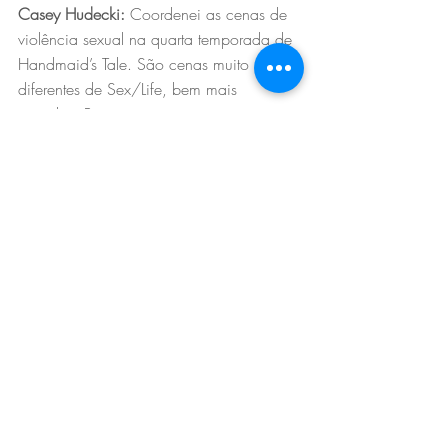
Casey Hudecki:
 Coordenei as cenas de 
violência sexual na quarta temporada de 
Handmaid’s Tale. São cenas muito 
diferentes de Sex/Life, bem mais 
pesadas. Precisamos conversar muito 
porque são cenas bem difíceis. O mais 
importante é separar o pessoal do 
profissional. Como a atriz deixa aquele 
sentimento ruim ir embora depois de 
terminar a cena? Porque são situações 
muito fortes. Então é todo um preparo 
para esse desligamento também e, 
assim, continuar a sequência de 
filmagem. Em paralelo, estou trabalhando 
em outra série que ainda não posso 
revelar.
Aguardamos, Casei. Com certeza vem 