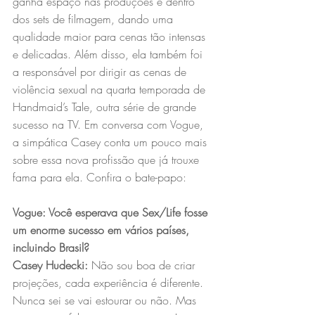
ganha espaço nas produções e dentro 
dos sets de filmagem, dando uma 
qualidade maior para cenas tão intensas 
e delicadas. Além disso, ela também foi 
a responsável por dirigir as cenas de 
violência sexual na quarta temporada de 
Handmaid’s Tale, outra série de grande 
sucesso na TV. Em conversa com Vogue, 
a simpática Casey conta um pouco mais 
sobre essa nova profissão que já trouxe 
fama para ela. Confira o bate-papo: 
Vogue: Você esperava que Sex/Life fosse 
um enorme sucesso em vários países, 
incluindo Brasil?
Casey Hudecki:
 Não sou boa de criar 
projeções, cada experiência é diferente. 
Nunca sei se vai estourar ou não. Mas 