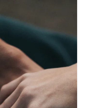
Existe uma ideia bastante difundida e
equivocada de que a terapia de casal é o
“último recurso”, algo a ser considerado apenas
quando a relação já está à beira do fim.
Como se procurar ajuda fosse sinônimo de
fracasso. Na prática, é justamente o contrário.
A terapia de casal não é um sinal de que deu
erra