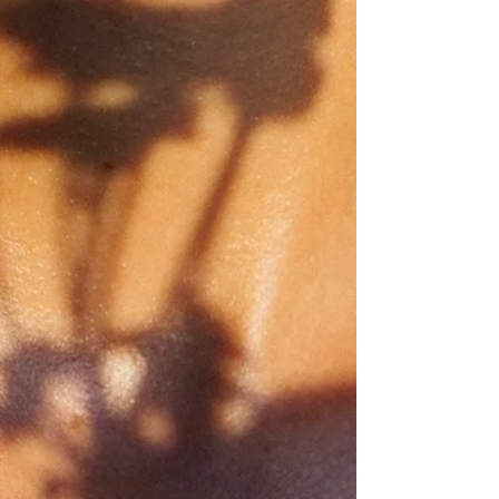
Você ama seu parceiro, sente atração, gosta
da intimidade que vocês têm, mas quase
nunca é você quem dá o primeiro passo. Você
espera que ele comece, que ele crie o clima,
que ele demonstre o desejo primeiro. E quando
isso não acontece, muitas vezes nada
acontece. Esse padrão é mais comum do que
parece e,