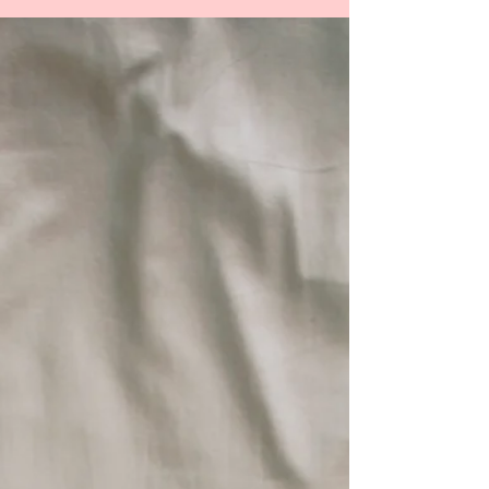
sua libido
A libido não depende só de química, ela
responde ao seu estilo de vida, ao seu corpo e
até à sua mente. Descubra cinco fatores
inesperados que podem reacender o desejo de
forma natural e surpreendente. Quando o
assunto é libido, muita gente pensa logo em
hormônios, velas aromáticas ou momentos a
dois. Mas a verdade é que o desejo é muito
mais complexo e, muitas vezes, pode ser
despertado por fatores totalmente inesperados.
Se você sente que sua libido anda meio
adormecida, t