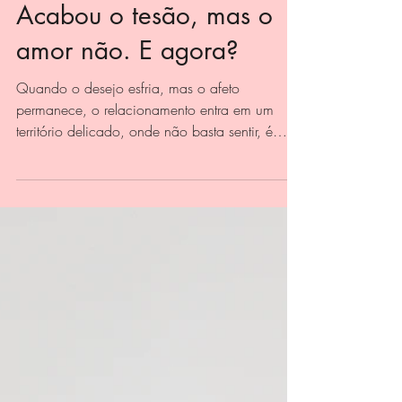
6 de abr.
Acabou o tesão, mas o
amor não. E agora?
Quando o desejo esfria, mas o afeto
permanece, o relacionamento entra em um
território delicado, onde não basta sentir, é
preciso escolher o que fazer com o que ainda
existe. Existe um momento, muitas vezes
silencioso e difícil de admitir, em que você
percebe que algo mudou. O beijo já não
provoca o mesmo frio na barriga, o toque
perdeu a urgência, e aquela vontade quase
incontrolável de estar junto deu lugar a um