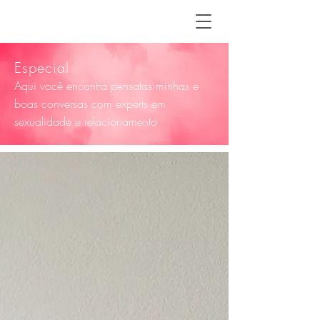
Especial
Aqui você encontra
pensatas
minhas e
boas conversas com experts em
sexualidade e relacionamento