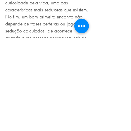
curiosidade pela vida, uma das 
características mais sedutoras que existem.
No fim, um bom primeiro encontro não 
depende de frases perfeitas ou jogos de 
sedução calculados. Ele acontece 
quando duas pessoas conseguem sair do 
piloto automático e criar uma conversa 
verdadeira. E, às vezes, tudo começa 
com a pergunta certa.
*
Texto originalmente publicado para o 
site da Vogue Brasil.
LEIA MAIS:
4 Fantasias Sexuais Mais Comuns do 
que Você Imagina
7 acordos saudáveis para um 
casal
Como lidar com libidos incompatíveis