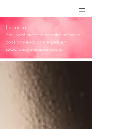
Especial
Aqui você encontra
pensatas
minhas e
boas conversas com experts em
sexualidade e relacionamento