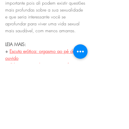
importante pois ali podem existir questões 
mais profundas sobre a sua sexualidade 
e que seria interessante você se 
aprofundar para viver uma vida sexual 
mais saudável, com menos amarras.
LEIA MAIS:
+ 
Escuta erótica: orgasmo ao pé do 
ouvido
+ 
5 livros para educar crianças feministas
+ 
4 práticas para melhorar sua vida 
sexual
*Texto originalmente publicado para o 
site da Vogue Brasil.
Tags:
relacionamentos
afetividade
prazer
casal
crush