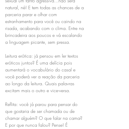
sexual um tanto agressiva...não será 
natural, né! E tem todas as chances de a 
parceria parar e olhar com 
estranhamento para você ou caindo na 
risada, acabando com o clima. Entre na 
brincadeira aos poucos e vá escalando 
a linguagem picante, sem pressa.
Leitura erótica: já pensou em ler textos 
eróticos juntos? É uma delícia pois 
aumentará o vocabulário do casal e 
você poderá ver a reação da parceria 
ao longo da leitura. Quais palavras 
excitam mais o outro e vice-versa.
Reflita: você já parou para pensar do 
que gostaria de ser chamada ou de 
chamar alguém? O que falar na cama? 
E por que nunca falou? Pense! É 