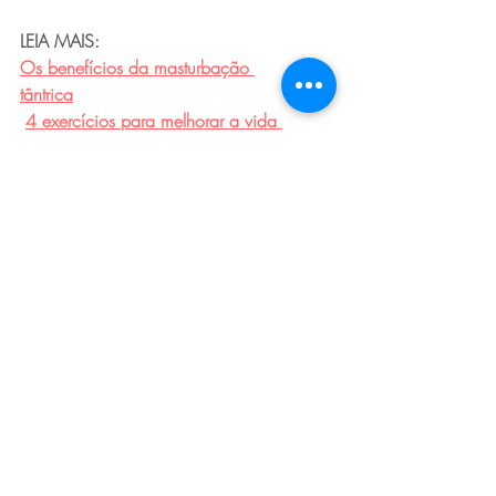
LEIA MAIS: 
Os benefícios da masturbação 
tântrica
4 exercícios para melhorar a vida 
sexual
Quando um parceiro tem mais desejo 
que o outro
Tags:
relacionamentos
afetividade
casal
amor
responsabilidade
Posts recentes
Ver tudo