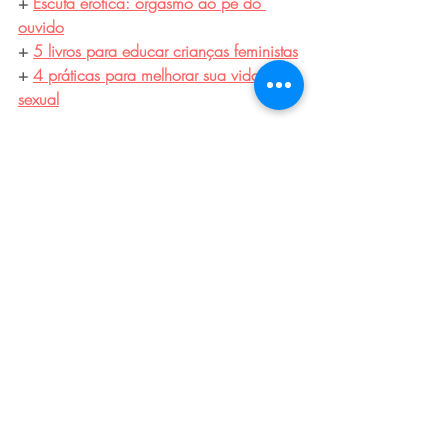
+ 
Escuta erótica: orgasmo ao pé do 
ouvido
+ 
5 livros para educar crianças feministas
+ 
4 práticas para melhorar sua vida 
sexual
*Texto originalmente publicado para o 
site da Vogue Brasil.
Tags:
autoconhecimento
prazer
mulher
casal
autocuidado
empoderamento
saúde
wellness
cosméticos
produtos
femtechs
Posts recentes
Ver tudo