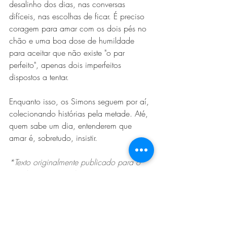
desalinho dos dias, nas conversas 
difíceis, nas escolhas de ficar. É preciso 
coragem para amar com os dois pés no 
chão e uma boa dose de humildade 
para aceitar que não existe "o par 
perfeito", apenas dois imperfeitos 
dispostos a tentar.
Enquanto isso, os Simons seguem por aí, 
colecionando histórias pela metade. Até, 
quem sabe um dia, entenderem que 
amar é, sobretudo, insistir.
*Texto originalmente publicado para o 
site da Vogue Brasil.
LEIA MAIS:
Neomonogamia: Um Outro Jeito de 
Amar