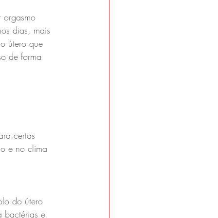
r orgasmo 
os dias, mais 
do útero que 
so de forma 
ra certas 
ão e no clima 
olo do útero 
 bactérias e 