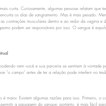
ais curta. Curiosamente, algumas pessoas relatam que te
, encurta os dias de sangramento. Mas é mais pesado. Men
e as contrações musculares dentro e ao redor da vagina e 
gasmo podem ser responsáveis por isso. O sangue é expul
.
trual
 podendo nem você e sua parceria se sentirem à vontade pa
ar "o campo" antes de ter a relação pode interferir no tes
o é maior. Existem algumas razões para isso. Primeiro, o c
 permitir a passagem do sangue; portanto, é mais fácil para