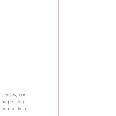
s vezes, cai 
rma prática e 
lha qual time 