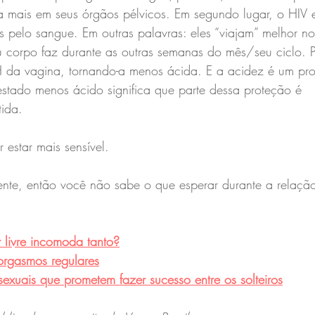
a mais em seus órgãos pélvicos. Em segundo lugar, o HIV e
s pelo sangue. Em outras palavras: eles “viajam” melhor 
u corpo faz durante as outras semanas do mês/seu ciclo. P
da vagina, tornando-a menos ácida. E a acidez é um proc
stado menos ácido significa que parte dessa proteção é 
ida.
 estar mais sensível.
ente, então você não sabe o que esperar durante a relação
 livre incomoda tanto?
orgasmos regulares
xuais que prometem fazer sucesso entre os solteiros