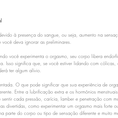
l
a devido à presença do sangue, ou seja, aumento na sensaç
 você deva ignorar as preliminares. 
ando você experimenta o orgasmo, seu corpo libera endorf
. Isso significa que, se você estiver lidando com cólicas,
rá ter algum alívio. 
entada. O que pode significar que sua experiência de org
iferente. Entre a lubrificação extra e os hormônios menstruai
sentir cada pressão, carícia, lamber e penetração com ma
sas divertidas, como experimentar um orgasmo mais forte o
a parte do corpo ou tipo de sensação diferente e muito ma