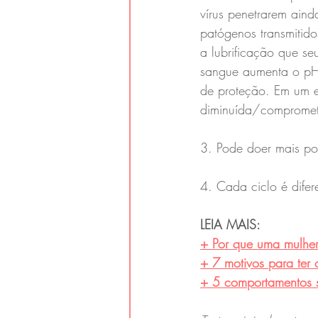
vírus penetrarem aind
patógenos transmitido
a lubrificação que se
sangue aumenta o pH 
de proteção. Em um e
diminuída/compromet
3. Pode doer mais por
4. Cada ciclo é difer
LEIA MAIS:
+ Por que uma mulher
+ 7 motivos para ter 
+ 5 comportamentos se