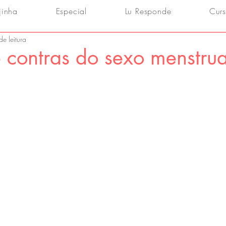
jinha
Especial
Lu Responde
Curs
de leitura
 contras do sexo menstrua