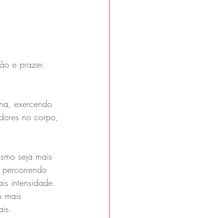
ão e prazer. 
ina, exercendo 
 dores no corpo, 
asmo seja mais 
s percorrendo 
is intensidade. 
u mais 
is. 