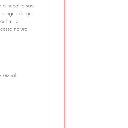
 a hepatite são 
no sangue do que 
or fim, o 
esso natural 
 sexual. 