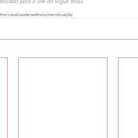
ublicado para o site da Vogue Brasil.
lher
casal
saúde
wellness
menstruação