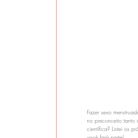
Fazer sexo menstruad
no preconceito tanto
científica? Listei os
você fará parte!