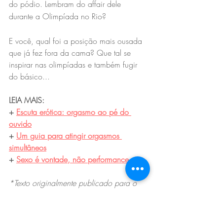
do pódio. Lembram do affair dele 
durante a Olimpíada no Rio? 
E você, qual foi a posição mais ousada 
que já fez fora da cama? Que tal se 
inspirar nas olimpíadas e também fugir 
do básico...
LEIA MAIS:
+ 
Escuta erótica: orgasmo ao pé do 
ouvido
+ 
Um guia para atingir orgasmos 
simultâneos
+ 
Sexo é vontade, não performance
*Texto originalmente publicado para o 
site da Vogue Brasil.
Tags:
afetividade
prazer
crush
comportamento