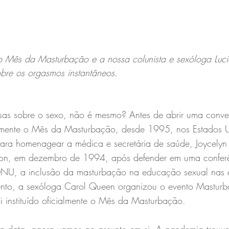
 Mês da Masturbação e a nossa colunista e sexóloga Luc
bre os orgasmos instantâneos.
sas sobre o sexo, não é mesmo? Antes de abrir uma conver
lmente o Mês da Masturbação, desde 1995, nos Estados U
para homenagear a médica e secretária de saúde, Joycelyn 
inton, em dezembro de 1994, após defender em uma confer
NU, a inclusão da masturbação na educação sexual nas 
ento, a sexóloga Carol Queen organizou o evento Masturba
 instituído oficialmente o Mês da Masturbação.