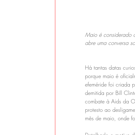
Maio é considerado o
abre uma conversa so
Há tantas datas curio
porque maio é oficia
efeméride foi criada 
demitida por Bill Cl
combate à Aids da O
protesto ao desligam
mês de maio, onde foi