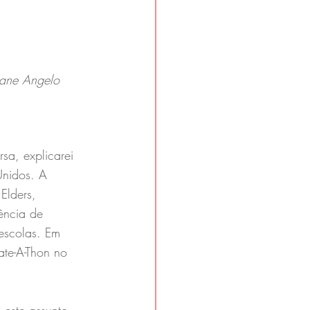
iane Angelo 
sa, explicarei 
nidos. A 
Elders, 
ência de 
escolas. Em 
te-A-Thon no 