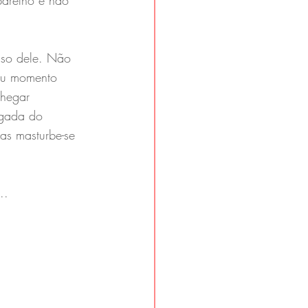
arelho e não 
uso dele. Não 
seu momento 
chegar 
egada do 
as masturbe-se 
 
.. 