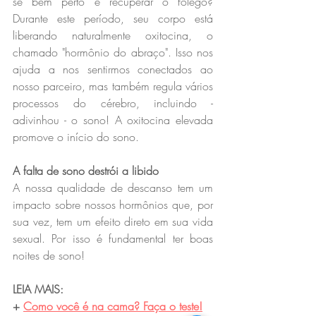
se bem perto e recuperar o fôlego? 
Durante este período, seu corpo está 
liberando naturalmente oxitocina, o 
chamado "hormônio do abraço". Isso nos 
ajuda a nos sentirmos conectados ao 
nosso parceiro, mas também regula vários 
processos do cérebro, incluindo - 
adivinhou - o sono! A oxitocina elevada 
promove o início do sono.
A falta de sono destrói a libido
A nossa qualidade de descanso tem um 
impacto sobre nossos hormônios que, por 
sua vez, tem um efeito direto em sua vida 
sexual. Por isso é fundamental ter boas 
noites de sono!
LEIA MAIS:
+ 
Como você é na cama? Faça o teste!