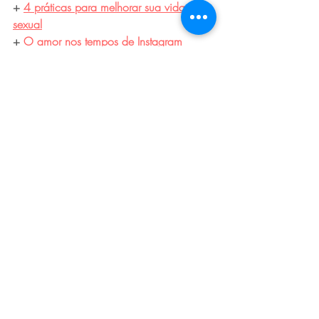
+ 
4 práticas para melhorar sua vida 
sexual
+ 
O amor nos tempos de Instagram
Texto originalmente publicado para o site 
da Vogue Brasil.
Tags:
prazer
saúde
wellness
dormir
sono
insônia
Posts recentes
Ver tudo