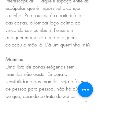
interescapular — aquele espaço entre as 
escápulas que é impossível alcançar 
sozinho. Para outros, é a parte inferior 
das costas, a lombar logo acima do 
vinco do seu bumbum. Pense em 
qualquer momento em que alguém 
colocou a mão lá. Dá um quentinho, né?
Mamilos
Uma lista de zonas erógenas sem 
mamilos não existe! Embora a 
sensibilidade dos mamilos seja diferente 
de pessoa para pessoa, não há dúvida 
de que, quando se trata de zonas 
erógenas, elas estão no topo da lista. Os 
mamilos são sensíveis em todos os 
corpos, alguns mais do que outros, mas 
vale a pena brincar com eles para 
descobrir. Algumas pessoas podem até 