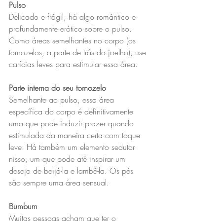
Pulso
Delicado e frágil, há algo romântico e 
profundamente erótico sobre o pulso. 
Como áreas semelhantes no corpo (os 
tornozelos, a parte de trás do joelho), use 
carícias leves para estimular essa área.
Parte interna do seu tornozelo
Semelhante ao pulso, essa área 
específica do corpo é definitivamente 
uma que pode induzir prazer quando 
estimulada da maneira certa com toque 
leve. Há também um elemento sedutor 
nisso, um que pode até inspirar um 
desejo de beijá-la e lambê-la. Os pés 
são sempre uma área sensual.
Bumbum
Muitas pessoas acham que ter o 