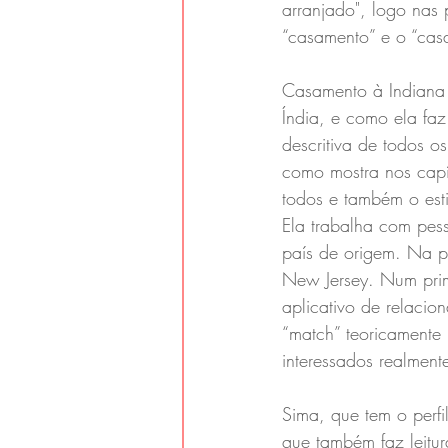
arranjado", logo nas 
“casamento” e o “ca
Casamento à Indiana 
Índia, e como ela faz
descritiva de todos o
como mostra nos capí
todos e também o esti
Ela trabalha com pes
país de origem. Na 
New Jersey. Num pri
aplicativo de relacio
“match” teoricamente 
interessados realment
Sima, que tem o perfi
que também faz leitur