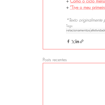
+ 
Como o ciclo menst
+ 
“Tive o meu primei
*Texto originalmente 
Tags:
relacionamentos
afetividad
Posts recentes