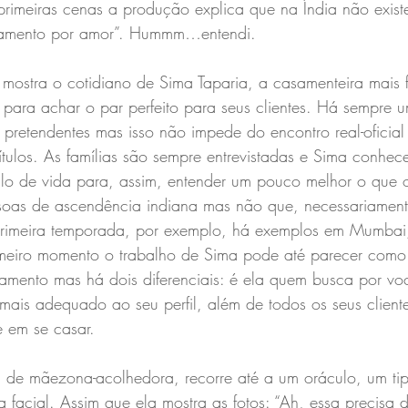
primeiras cenas a produção explica que na Índia não exist
samento por amor”. Hummm…entendi. 
mostra o cotidiano de Sima Taparia, a casamenteira mais
 para achar o par perfeito para seus clientes. Há sempre 
s pretendentes mas isso não impede do encontro real-oficial 
tulos. As famílias são sempre entrevistadas e Sima conhec
lo de vida para, assim, entender um pouco melhor o que o 
soas de ascendência indiana mas não que, necessariamen
primeira temporada, por exemplo, há exemplos em Mumbai
meiro momento o trabalho de Sima pode até parecer como
namento mas há dois diferenciais: é ela quem busca por vo
mais adequado ao seu perfil, além de todos os seus client
e em se casar.
l de mãezona-acolhedora, recorre até a um oráculo, um tip
a facial. Assim que ela mostra as fotos: “Ah, essa precisa