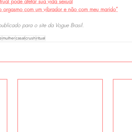
rual pode afetar sua vida sexual
ro orgasmo com um vibrador e não com meu marido”
publicado para o site da Vogue Brasil.
e
mulher
casal
crush
ritual