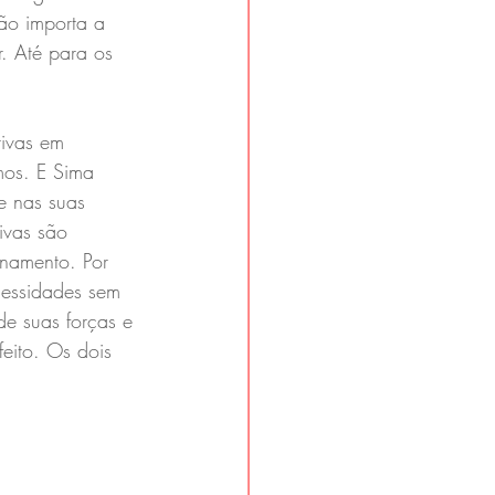
ão importa a 
. Até para os 
tivas em 
os. E Sima 
e nas suas 
ivas são 
onamento. Por 
essidades sem 
e suas forças e 
eito. Os dois 