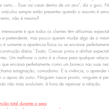
ar certo… Esse vai casar dentro de um ano”, diz o guru. N
os oráculos sempre estão presentes quando o assunto é amor
amento, não é mesmo?
interessante é que todos os clientes têm altíssimas expecta
 e pretendente, mas pouco querem mudar algo de si mesm
o é somente a aparência física ou se encaixar perfeitament
onstrução diária." Exato. Crescer juntos e alinhar expectat
ntes. Um melhorar o outro é a chave para qualquer relaci
 que encaixa perfeitamente como um boneco nas suas nec
e chama estagnação, comodismo. E a vivência, o aprender d
um o apoio do outro. Ninguém nasce pronto, ninguém é perf
ndo não mais evoluírem, é hora de repensar a relação.
ção total durante o sexo