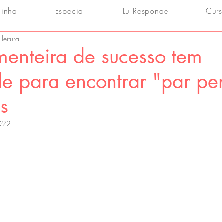
jinha
Especial
Lu Responde
Curs
leitura
menteira de sucesso tem
de para encontrar "par per
es
2022