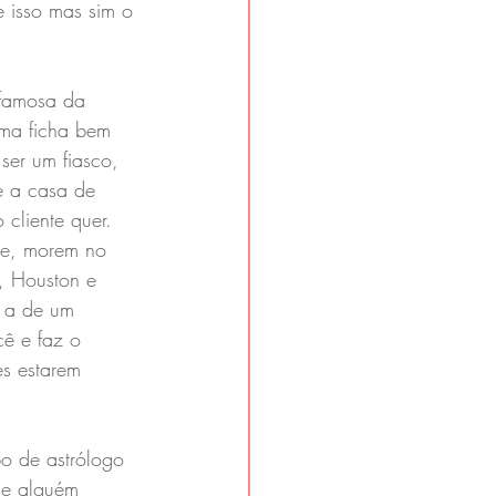
e isso mas sim o 
 famosa da 
uma ficha bem 
ser um fiasco, 
e a casa de 
cliente quer. 
te, morem no 
, Houston e 
 a de um 
cê e faz o 
es estarem 
o de astrólogo 
 de alguém 