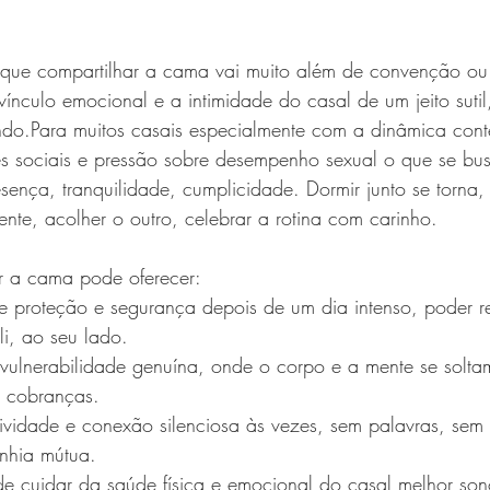
que compartilhar a cama vai muito além de convenção ou 
vínculo emocional e a intimidade do casal de um jeito sutil
undo.Para muitos casais especialmente com a dinâmica co
es sociais e pressão sobre desempenho sexual o que se bu
ença, tranquilidade, cumplicidade. Dormir junto se torna, 
sente, acolher o outro, celebrar a rotina com carinho.
r a cama pode oferecer:
 proteção e segurança depois de um dia intenso, poder r
i, ao seu lado.
lnerabilidade genuína, onde o corpo e a mente se soltam
m cobranças.
ividade e conexão silenciosa às vezes, sem palavras, sem t
nhia mútua.
e cuidar da saúde física e emocional do casal melhor so