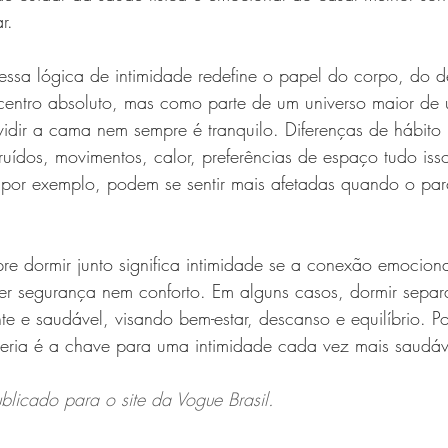
r.
essa lógica de intimidade redefine o papel do corpo, do d
entro absoluto, mas como parte de um universo maior de
vidir a cama nem sempre é tranquilo. Diferenças de hábito 
ruídos, movimentos, calor, preferências de espaço tudo iss
, por exemplo, podem se sentir mais afetadas quando o par
e dormir junto significa intimidade se a conexão emocional
er segurança nem conforto. Em alguns casos, dormir separ
e e saudável, visando bem-estar, descanso e equilíbrio. Por
eria é a chave para uma intimidade cada vez mais saudáv
ublicado para o site da Vogue Brasil.