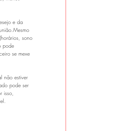
esejo e da 
 união.Mesmo 
(horários, sono 
o pode 
ceiro se mexe 
 não estiver 
ado pode ser 
 isso, 
el.