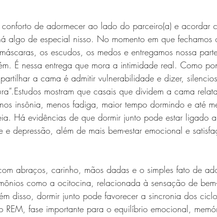
o conforto de adormecer ao lado do parceiro(a) e acordar 
há algo de especial nisso. No momento em que fechamos o
máscaras, os escudos, os medos e entregamos nossa parte 
uém. É nessa entrega que mora a intimidade real. Como po
partilhar a cama é admitir vulnerabilidade e dizer, silenci
ura”.Estudos mostram que casais que dividem a cama relat
nos insônia, menos fadiga, maior tempo dormindo e até me
a. Há evidências de que dormir junto pode estar ligado a
de e depressão, além de mais bem-estar emocional e satisf
 com abraços, carinho, mãos dadas e o simples fato de ad
rmônios como a ocitocina, relacionada à sensação de bem-e
ém disso, dormir junto pode favorecer a sincronia dos cicl
o REM, fase importante para o equilíbrio emocional, memó