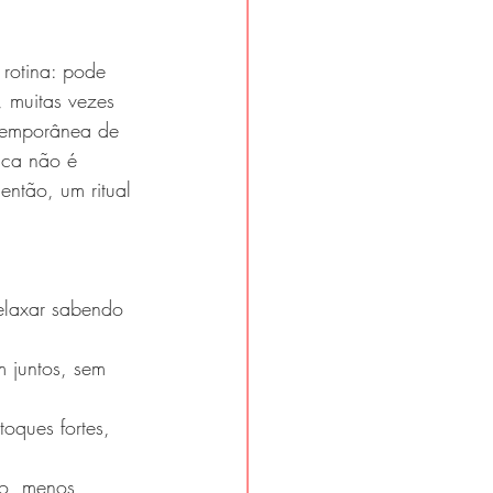
rotina: pode 
, muitas vezes 
ntemporânea de 
sca não é 
então, um ritual 
elaxar sabendo 
 juntos, sem 
oques fortes, 
no, menos 