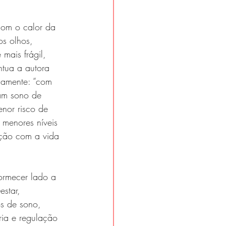
com o calor da 
s olhos, 
mais frágil, 
ntua a autora 
osamente: “com 
am sono de 
nor risco de 
 menores níveis 
ação com a vida 
ormecer lado a 
star, 
os de sono, 
ria e regulação 