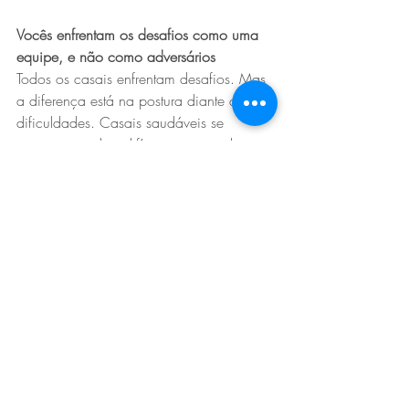
Vocês enfrentam os desafios como uma 
equipe, e não como adversários
Todos os casais enfrentam desafios. Mas 
a diferença está na postura diante das 
dificuldades. Casais saudáveis se 
apoiam nos dias difíceis, em vez de se 
afastarem ou se culparem. Vocês lidam 
com os problemas como uma dupla: 
dividem a carga, compartilham decisões 
e se mantêm conectados 
emocionalmente mesmo quando o 
mundo lá fora parece instável. Essa 
mentalidade de parceria transforma até 
os momentos de crise em oportunidades 
de crescimento.
*Texto originalmente publicado para o 
site da Vogue Brasil.