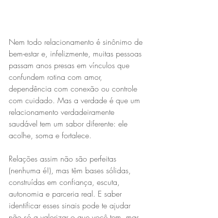
Nem todo relacionamento é sinônimo de 
bem-estar e, infelizmente, muitas pessoas 
passam anos presas em vínculos que 
confundem rotina com amor, 
dependência com conexão ou controle 
com cuidado. Mas a verdade é que um 
relacionamento verdadeiramente 
saudável tem um sabor diferente: ele 
acolhe, soma e fortalece.
Relações assim não são perfeitas 
(nenhuma é!), mas têm bases sólidas, 
construídas em confiança, escuta, 
autonomia e parceria real. E saber 
identificar esses sinais pode te ajudar 
não só a valorizar o que você tem, mas 