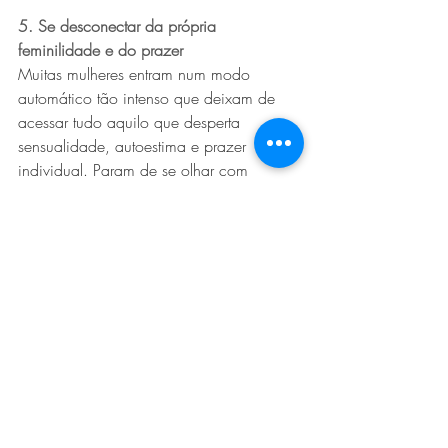
5. Se desconectar da própria 
feminilidade e do prazer
Muitas mulheres entram num modo 
automático tão intenso que deixam de 
acessar tudo aquilo que desperta 
sensualidade, autoestima e prazer 
individual. Param de se olhar com 
carinho, de se sentir desejáveis, de viver 
experiências que alimentem o feminino 
além da obrigação diária.
E libido não nasce apenas do outro. Ela 
também nasce da relação que você 
constrói consigo mesma. Prazer não é 
somente sexo. Está na dança, na 
autoestima, no toque, na vaidade 
saudável, na criatividade, no descanso, 
no sentir. Uma mulher que vive apenas 
no racional tende a se afastar da própria 