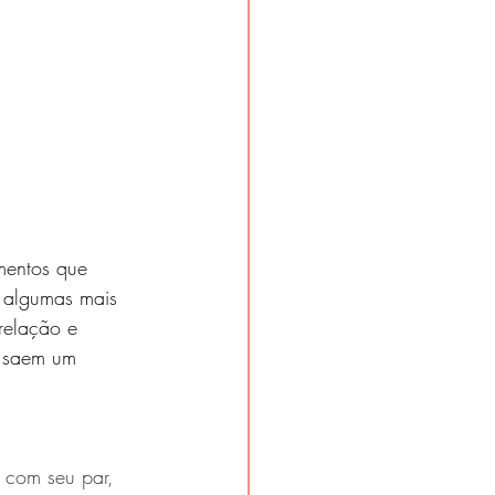
mentos que 
 algumas mais 
relação e 
e saem um 
r com seu par, 