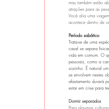
mas também estão aber
atrações para as pess
Você alia uma viagem
acontece dentro de u
Período sabático
Trata-se de uma espéc
casal se separa fisi
vida em comum. O qu
pessoais, como a car
sozinho. É natural um 
se envolvem nestes ob
afastamento durará pa
estar em crise para te
Dormir separados
Para algumas cultura