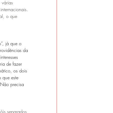
 várias 
internacionais. 
al, o que 
”, já que o 
rovidências da 
nteresses 
ia de fazer 
bático, os dois 
o que este 
 Não precisa 
óis separados 