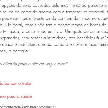
errupções do sono causadas pelo movimento do parceiro e
 a roupa de cama de acordo com a temperatura corporal. 
 pode ser mais diferente ainda com um dormindo no quart
na. No geral, casais não têm o mesmo tempo de horas de
 tv ligada, o outro lendo um livro. Um gosta de deitar ced
separados, sem perder a intimidade, traz benefícios à saú
 de sono reestrutura o nosso corpo e o nosso relacioname
indo, a parceria.
publicado para o site da Vogue Brasil.
Saiba como tratar
smo para a saúde
ecimento
afetividade
prazer
casal
amor