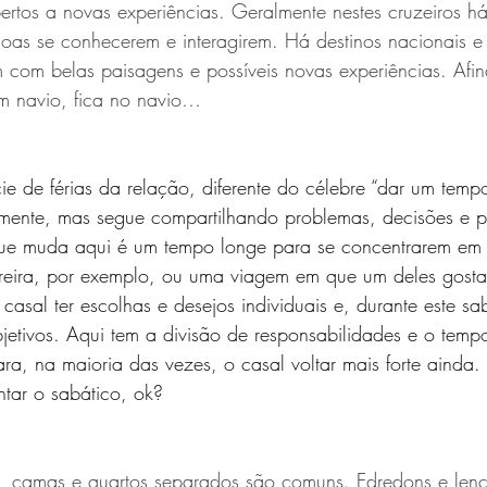
tos a novas experiências. Geralmente nestes cruzeiros há
oas se conhecerem e interagirem. Há destinos nacionais e 
 com belas paisagens e possíveis novas experiências. Afin
m navio, fica no navio…
ie de férias da relação, diferente do célebre “dar um tempo
camente, mas segue compartilhando problemas, decisões e p
e muda aqui é um tempo longe para se concentrarem em i
reira, por exemplo, ou uma viagem em que um deles gostar
casal ter escolhas e desejos individuais e, durante este sa
jetivos. Aqui tem a divisão de responsabilidades e o temp
ra, na maioria das vezes, o casal voltar mais forte ainda.
ntar o sabático, ok?
s, camas e quartos separados são comuns. Edredons e lenç